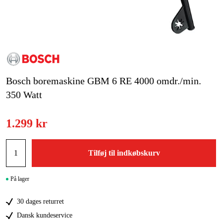
Kampagner
Varemærker
Artikler og vejledninger
Bosch boremaskine GBM 6 RE 4000 omdr./min.
Kontakt
350 Watt
Ofte stillede spørgsmål
1.299 kr
Tilføj til indkøbskurv
På lager
30 dages returret
Dansk kundeservice