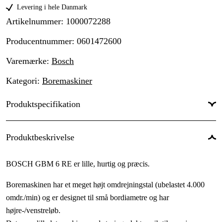
Levering i hele Danmark
Artikelnummer
:
1000072288
Producentnummer
:
0601472600
Varemærke
:
Bosch
Kategori
:
Boremaskiner
Produktspecifikation
Drifttyp
:
Netdrevet
Produktbeskrivelse
Drivkilde
:
El 230V
BOSCH GBM 6 RE er lille, hurtig og præcis.
Driftsspænding
:
230 V
Boremaskinen har et meget højt omdrejningstal (ubelastet 4.000
Global garanti
:
Ja
omdr./min) og er designet til små bordiametre og har
højre-/venstreløb.