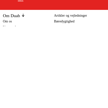
Om Duab
Artikler og vejledninger
Om os
Bæredygtighed
Varemærker
Bosch boremaskine GBM 6 RE 4000 omdr./min. 350 Watt
1.299 kr
Kundeservice
Om dit køb
Kontakt
Købsbetingelser
Returer og ombytning
Levering
Ofte stillede spørgsmål
Betaling
Returseddel (PDF)
Download købsbetingelser (PDF)
Fortryd køb
Tilgængelighed
Kontakt og information
Kontakt os
info-dk@duab.eu
Södra vägen 3
SE-383 34 Mönsterås, Sverige