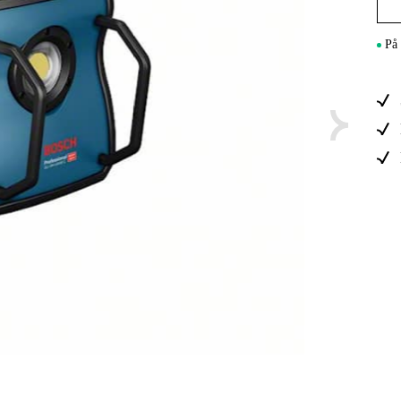
Maskintilb
På 