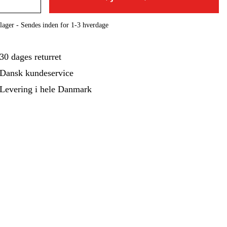
ehør Og Forbrug
Kampagner
lager - Sendes inden for 1-3 hverdage
30 dages returret
Dansk kundeservice
Levering i hele Danmark