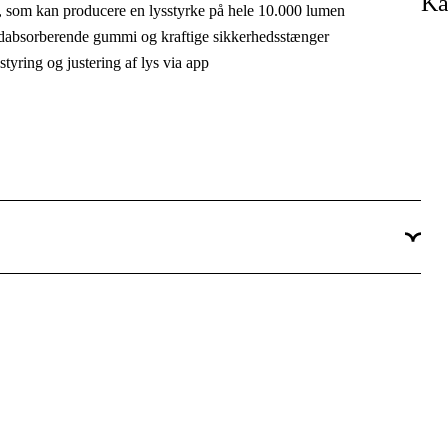
Ka
t, som kan producere en lysstyrke på hele 10.000 lumen
Batteri
ødabsorberende gummi og kraftige sikkerhedsstænger
styring og justering af lys via app
18 V
Ja