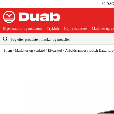
30 DA
Elgeneratorer og nødstrøm
Trykluft
Højtryksrensere
Maskiner og væ
Indkøbskurv
Hjem
/
Maskiner og værktøj
/
Elværktøj
/
Arbejdslamper
/
Bosch Batteridre