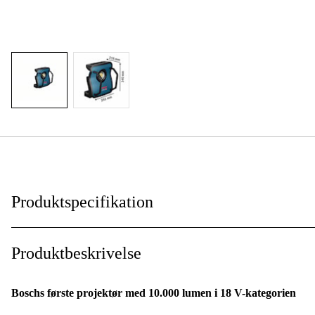
Produktspecifikation
Drifttyp
:
Produktbeskrivelse
Batterispænding
:
Boschs første projektør med 10.000 lumen i 18 V-kategorien
Batteri & oplader
: