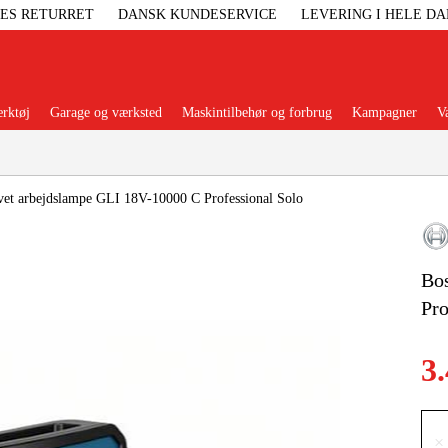
GES RETURRET
DANSK KUNDESERVICE
LEVERING I HELE D
rktøj
Garage og værksted
Maskintilbehør og forbrug
Kampagner
V
Populære kategorier
vet arbejdslampe GLI 18V-10000 C Professional Solo
Bos
Elgenerat
Pro
Højtryksre
3
Ga
×