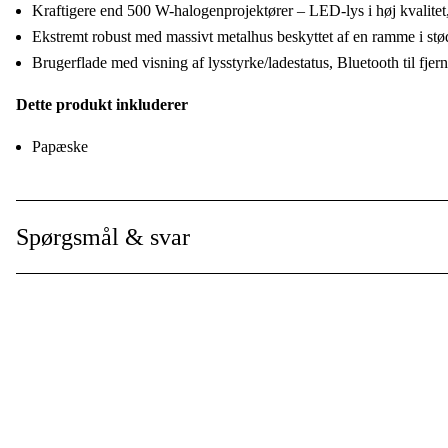
Kraftigere end 500 W-halogenprojektører – LED-lys i høj kvalite
Drivkilde
:
Ekstremt robust med massivt metalhus beskyttet af en ramme i st
Brugerflade med visning af lysstyrke/ladestatus, Bluetooth til fjern
Driftsspænding
:
Dette produkt inkluderer
Global garanti
:
Papæske
Spørgsmål & svar