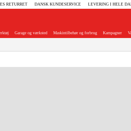
GES RETURRET
DANSK KUNDESERVICE
LEVERING I HELE D
rktøj
Garage og værksted
Maskintilbehør og forbrug
Kampagner
V
Populære kategorier
Elgenerat
Højtryksre
Ga