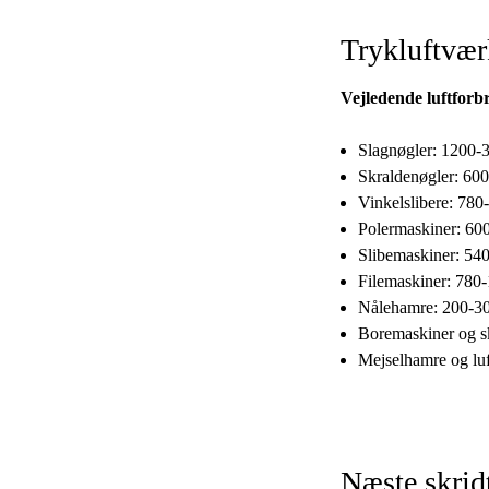
Trykluftværk
Vejledende luftforb
Slagnøgler: 1200-
Skraldenøgler: 600
Vinkelslibere: 780
Polermaskiner: 60
Slibemaskiner: 54
Filemaskiner: 780-
Nålehamre: 200-30
Boremaskiner og s
Mejselhamre og lu
Næste skrid