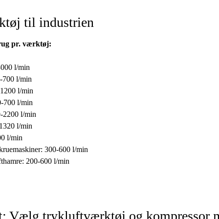
tøj til industrien
rug pr. værktøj:
3000 l/min
-700 l/min
-1200 l/min
0-700 l/min
0-2200 l/min
1320 l/min
0 l/min
kruemaskiner: 300-600 l/min
fthamre: 200-600 l/min
t: Vælg trykluftværktøj og kompressor 