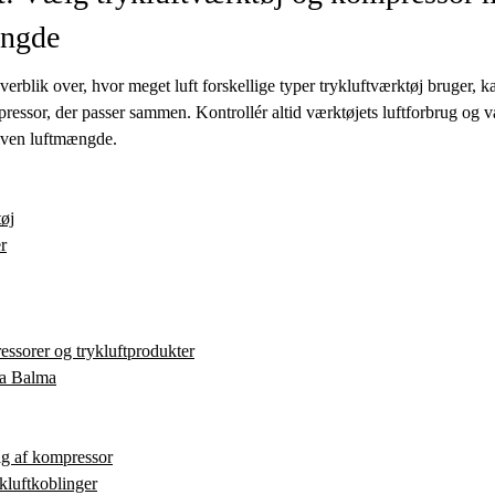
ængde
erblik over, hvor meget luft forskellige typer trykluftværktøj bruger, k
ressor, der passer sammen. Kontrollér altid værktøjets luftforbrug og
given luftmængde.
tøj
r
essorer og trykluftprodukter
ra Balma
g af kompressor
kluftkoblinger