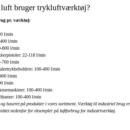
luft bruger trykluftværktøj?
rug pr. værktøj:
0 l/min
-400 l/min
0-800 l/min
kerpistoler: 22-118 l/min
-700 l/min
alertrykbeholdere: 100-400 l/min
400 l/min
0 l/min
kruemaskiner: 100-400 l/min
fthamre: 100-400 l/min
og baseret på produkter i vores sortiment. Værktøj til industriel brug e
nittet nedenfor for eksempler på luftforbrug for industriværktøj.