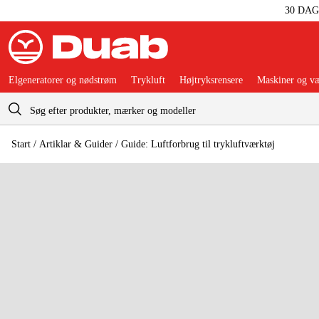
30 DA
Elgeneratorer og nødstrøm
Trykluft
Højtryksrensere
Maskiner og væ
Indkøbskurv
Start
 / 
Artiklar & Guider
 / 
Guide: Luftforbrug til trykluftværktøj