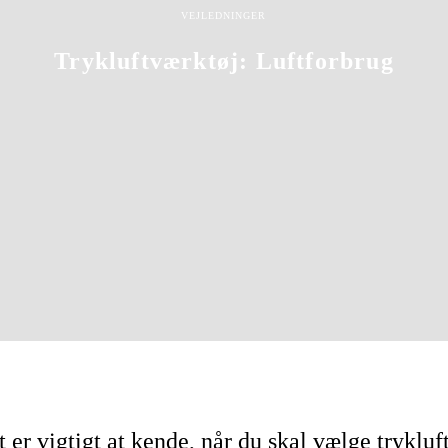
Maskintilb
VEJLEDNINGER
Trykluftværktøj: Luftforbrug
14-11-2023
Skrevet af: Johannes Joelsson
 er vigtigt at kende, når du skal vælge trykluf