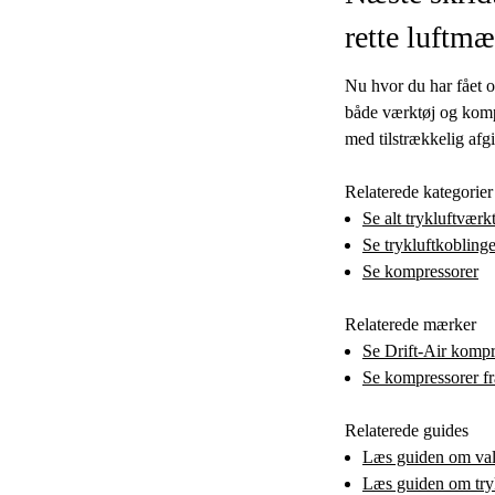
rette luftm
Nu hvor du har fået ov
både værktøj og komp
med tilstrækkelig af
Relaterede kategorier
Se alt trykluftværk
Se trykluftkoblinge
Se kompressorer
Relaterede mærker
Se Drift-Air kompr
Se kompressorer f
Relaterede guides
Læs guiden om val
Læs guiden om try