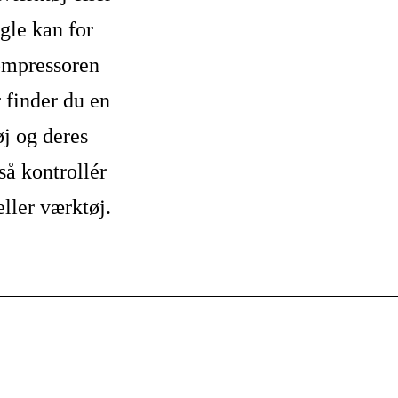
gle kan for
ompressoren
 finder du en
øj og deres
så kontrollér
eller værktøj.