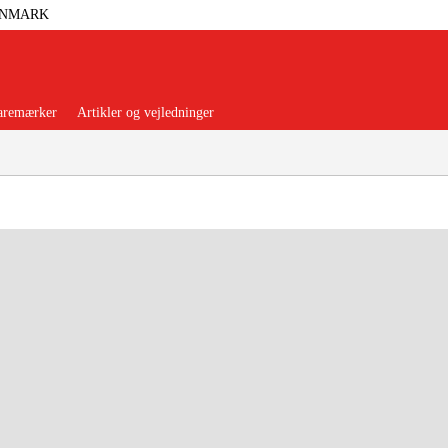
ANMARK
aremærker
Artikler og vejledninger
orer Og Nødstrøm
Trykluft
nsere
Maskiner Og Værktøj
rage Og Værksted