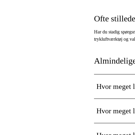
Ofte stilled
Har du stadig spørgsm
trykluftværktøj og va
Almindelig
Hvor meget l
En luftdrevet slagnø
Luftforbruget kan do
Hvor meget l
En luftdrevet oscill
Ved længere tids sli