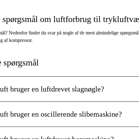
e spørgsmål om luftforbrug til trykluftvæ
ål? Nedenfor finder du svar på nogle af de mest almindelige spørgsmål
lg af kompressor.
e spørgsmål
uft bruger en luftdrevet slagnøgle?
gle, som ikke er beregnet til industriel brug, bruger typisk omkring 300
g variere afhængigt af model, størrelse og belastning.
uft bruger en oscillerende slibemaskine?
erende excentersliber, som ikke er en industrimodel, bruger typisk omkr
bning er det vigtigt at vælge en kompressor med tilstrækkelig luftmængd