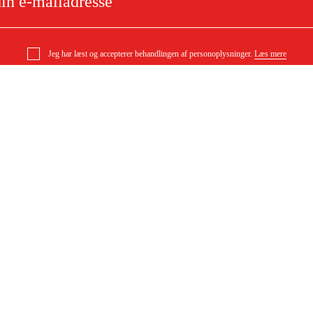
Jeg har læst og accepterer behandlingen af personoplysninger.
Læs mere
e
Om dit køb
Købsbetingelser
ytning
Levering
ørgsmål
Betaling
DF)
Download købsbetingelser (PDF)
Tilgængelighed