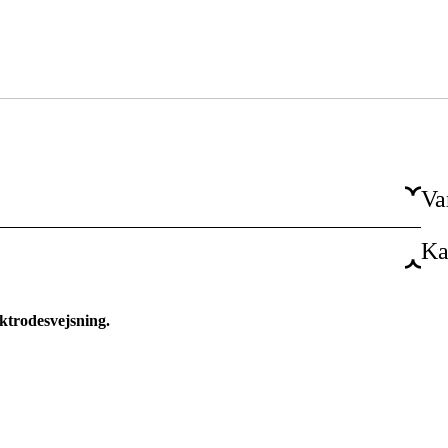
Va
Ka
Svetskabel
MMA
ektrodesvejsning.
Rörkabelsko