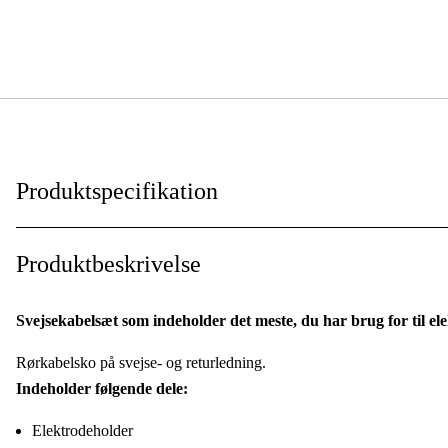
Produktspecifikation
Duab kategorifilter - Svets
:
Produktbeskrivelse
Til svejsetype
:
Svejsekabelsæt som indeholder det meste, du har brug for til el
Kontakttype
:
Rørkabelsko på svejse- og returledning.
Indeholder følgende dele:
Elektrodeholder