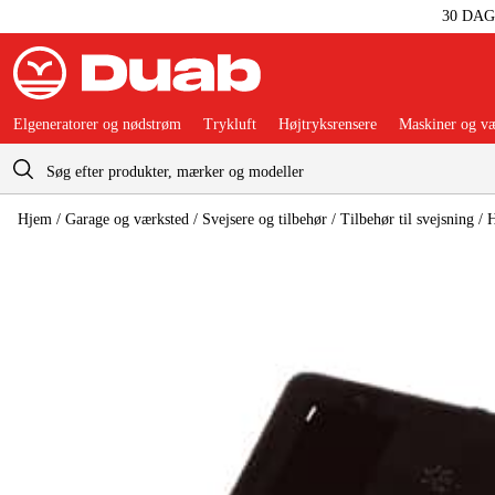
30 DA
Elgeneratorer og nødstrøm
Trykluft
Højtryksrensere
Maskiner og væ
Indkøbskurv
Hjem
/
Garage og værksted
/
Svejsere og tilbehør
/
Tilbehør til svejsning
/
H