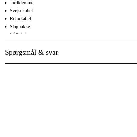
Jordklemme
Svejsekabel
Returkabel
Slaghakke
Stålbørste
Svejsevisir
Spørgsmål & svar