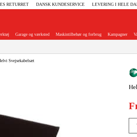
GES RETURRET
DANSK KUNDESERVICE
LEVERING I HELE D
rktøj
Garage og værksted
Maskintilbehør og forbrug
Kampagner
V
Populære kategorier
elvi Svejsekabelsæt
Hel
Elgenerat
F
Højtryksre
Ga