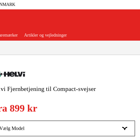
ANMARK
aremærker
Artikler og vejledninger
vi Fjernbetjening til Compact-svejser
orer Og Nødstrøm
Trykluft
ra
899 kr
nsere
Maskiner Og Værktøj
rage Og Værksted
Vælg Model
Kabellängd 4 m