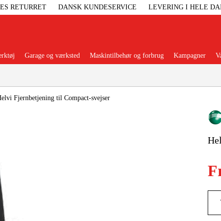
GES RETURRET
DANSK KUNDESERVICE
LEVERING I HELE D
rktøj
Garage og værksted
Maskintilbehør og forbrug
Kampagner
V
Populære kategorier
elvi Fjernbetjening til Compact-svejser
Hel
Elgenerat
F
Højtryksre
Ga