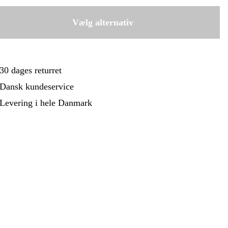
ehør Og Forbrug
Kampagner
899 kr
Kabellängd 10 m
Vælg alternativ
1.049 kr
30 dages returret
Dansk kundeservice
Levering i hele Danmark