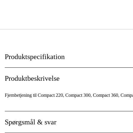
Produktspecifikation
Til svejsetype
:
Produktbeskrivelse
Fjernbetjening til Compact 220, Compact 300, Compact 360, Com
Spørgsmål & svar