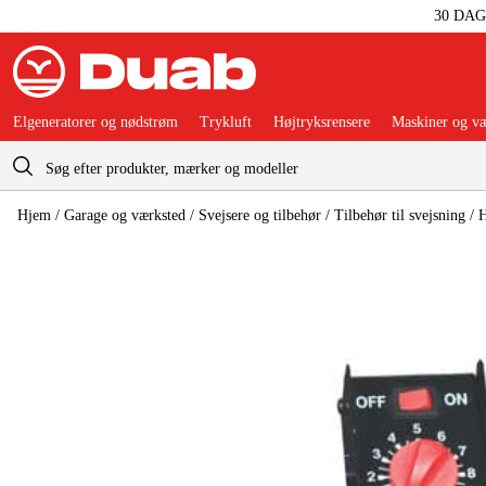
30 DA
Elgeneratorer og nødstrøm
Trykluft
Højtryksrensere
Maskiner og væ
Indkøbskurv
Hjem
/
Garage og værksted
/
Svejsere og tilbehør
/
Tilbehør til svejsning
/
H