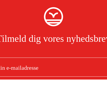
Tilmeld dig vores nyhedsbre
Jeg har læst og accepterer behandlingen af personoplysninger.
Læs mere
e
Om dit køb