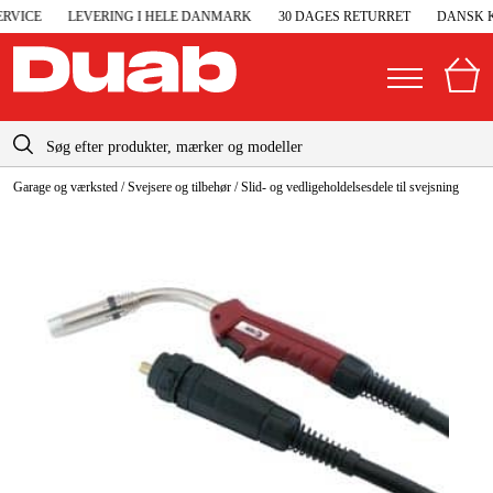
RVICE
LEVERING I HELE DANMARK
30 DAGES RETURRET
DANSK K
info-dk@duab.eu
Garage og værksted
/
Svejsere og tilbehør
/
Slid- og vedligeholdelsesdele til svejsning
|
Privat
Firma
Danmark
Sverige
Elgeneratorer og nødstrøm
Suomi
Trykluft
Norge
Højtryksrensere
Deutschland
Maskiner og værktøj
Garage og værksted
Maskintilbehør og forbrug