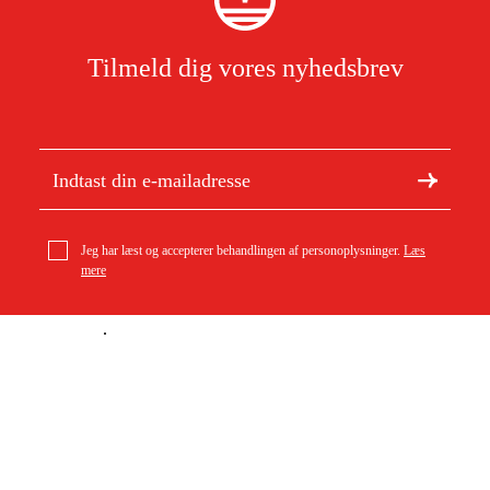
Tilmeld dig vores nyhedsbrev
Jeg har læst og accepterer behandlingen af personoplysninger.
Læs
mere
Om Duab
Artikler og vejledninger
Om os
Bæredygtighed
Varemærker
Kundeservice
Om dit køb
Kontakt
Købsbetingelser