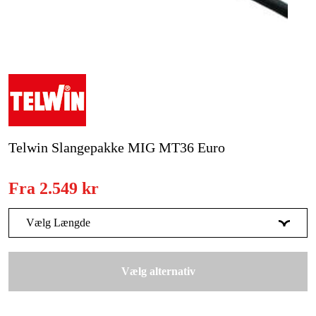
Kampagner
Varemærker
Artikler og vejledninger
Kontakt
Telwin Slangepakke MIG MT36 Euro
Ofte stillede spørgsmål
Fra
2.549 kr
Vælg Længde
3 m
2.549 kr
Vælg alternativ
4 m
2.899 kr
5 m
3.249 kr