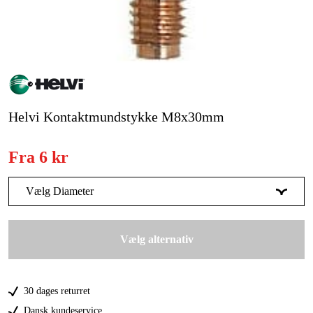
Kampagner
Varemærker
Artikler og vejledninger
Helvi Kontaktmundstykke M8x30mm
Kontakt
Fra
6 kr
Ofte stillede spørgsmål
Vælg Diameter
0.8 mm
14 kr
Vælg alternativ
1.2 mm
14 kr
1.6 mm
6 kr
30 dages returret
Dansk kundeservice