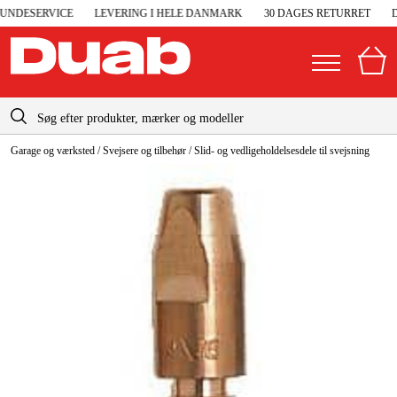
NDESERVICE
LEVERING I HELE DANMARK
30 DAGES RETURRET
DA
info-dk@duab.eu
Garage og værksted
/
Svejsere og tilbehør
/
Slid- og vedligeholdelsesdele til svejsning
|
Privat
Firma
Danmark
Sverige
Elgeneratorer og nødstrøm
Suomi
Trykluft
Norge
Højtryksrensere
Deutschland
Maskiner og værktøj
Garage og værksted
Maskintilbehør og forbrug