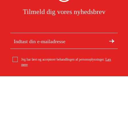
Tilmeld dig vores nyhedsbrev
Jeg har læst og accepterer behandlingen af personoplysninger.
Læs
mere
Om Duab
Artikler og vejledninger
Om os
Bæredygtighed
Varemærker
Kundeservice
Om dit køb
Kontakt
Købsbetingelser
Returer og ombytning
Levering