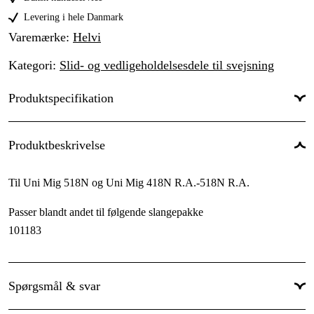
Levering i hele Danmark
Varemærke
:
Helvi
Kategori
:
Slid- og vedligeholdelsesdele til svejsning
Produktspecifikation
Til svejsetype
:
MIG/MAG
Produktbeskrivelse
Tilslutningsgevind
:
M 8 udv.
Til Uni Mig 518N og Uni Mig 418N R.A.-518N R.A.
Total længde
:
30 mm
Passer blandt andet til følgende slangepakke
Pakkestørrelse
:
1 stk
101183
Spørgsmål & svar