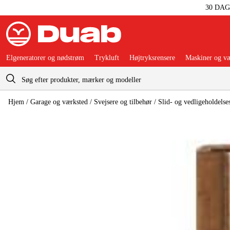
30 DA
Elgeneratorer og nødstrøm
Trykluft
Højtryksrensere
Maskiner og væ
Indkøbskurv
Hjem
/
Garage og værksted
/
Svejsere og tilbehør
/
Slid- og vedligeholdelses