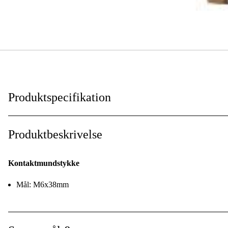
Produktspecifikation
Til svejsetype
:
Produktbeskrivelse
Tilslutningsgevind
:
Kontaktmundstykke
Total længde
:
Mål: M6x38mm
Pakkestørrelse
: