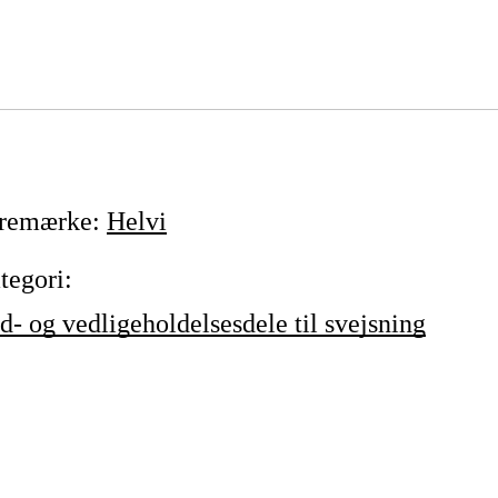
remærke
:
Helvi
tegori
:
id- og vedligeholdelsesdele til svejsning