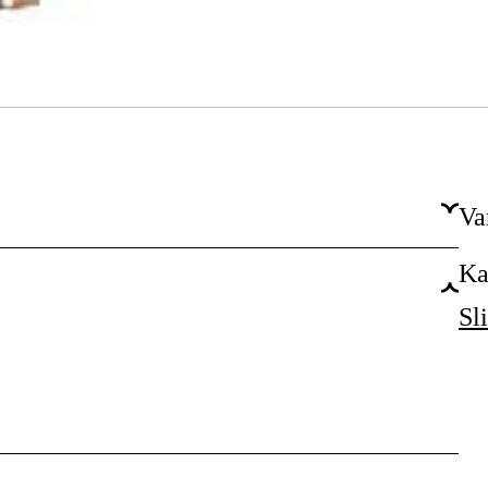
Va
Ka
MIG/MAG
Sl
M 6 udv.
38 mm
1 stk