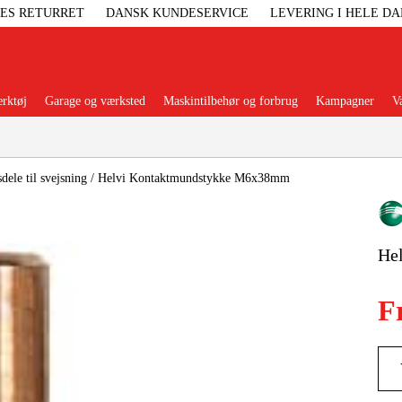
GES RETURRET
DANSK KUNDESERVICE
LEVERING I HELE D
rktøj
Garage og værksted
Maskintilbehør og forbrug
Kampagner
V
Populære kategorier
dele til svejsning
/
Helvi Kontaktmundstykke M6x38mm
He
Elgenerat
F
Højtryksre
Ga