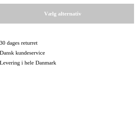
ehør Og Forbrug
Kampagner
4 kr
1.2 mm
Vælg alternativ
14 kr
1.6 mm
5 kr
30 dages returret
Dansk kundeservice
Levering i hele Danmark