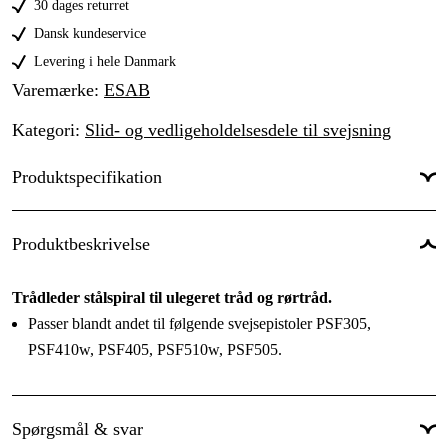
30 dages returret
Dansk kundeservice
Levering i hele Danmark
Varemærke
:
ESAB
Kategori
:
Slid- og vedligeholdelsesdele til svejsning
Produktspecifikation
Til svejsetype
:
MIG/MAG
Produktbeskrivelse
Diameter, fra/til
:
1.2 mm
Trådleder stålspiral til ulegeret tråd og rørtråd.
Ledermateriale
:
Stål
Passer blandt andet til følgende svejsepistoler PSF305,
Velegnet til svejsning af
:
Stål
PSF410w, PSF405, PSF510w, PSF505.
Spørgsmål & svar