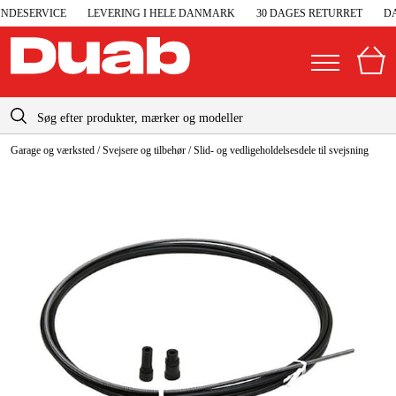
DESERVICE
LEVERING I HELE DANMARK
30 DAGES RETURRET
DA
info-dk@duab.eu
Garage og værksted
/
Svejsere og tilbehør
/
Slid- og vedligeholdelsesdele til svejsning
|
Privat
Firma
Danmark
Sverige
Elgeneratorer og nødstrøm
Suomi
Trykluft
Norge
Højtryksrensere
Deutschland
Maskiner og værktøj
Garage og værksted
Maskintilbehør og forbrug