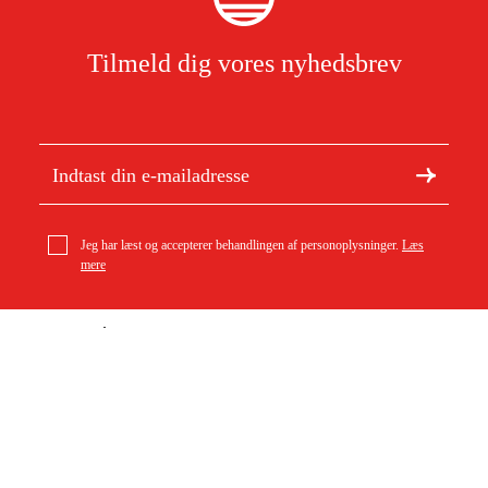
Tilmeld dig vores nyhedsbrev
Jeg har læst og accepterer behandlingen af personoplysninger.
Læs
mere
Om Duab
Artikler og vejledninger
Om os
Bæredygtighed
Varemærker
Kundeservice
Om dit køb
Kontakt
Købsbetingelser