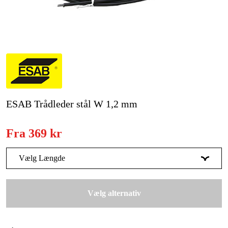
Kampagner
Varemærker
Artikler og vejledninger
Kontakt
ESAB Trådleder stål W 1,2 mm
Ofte stillede spørgsmål
Fra
369 kr
Vælg Længde
3 m
389 kr
Vælg alternativ
4.5 m
369 kr