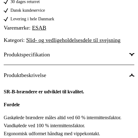
30 dages returret
Dansk kundeservice
Levering i hele Danmark
Varemærke
:
ESAB
Kategori
:
Slid- og vedligeholdelsesdele til svejsning
Produktspecifikation
Til svejsetype
:
TIG
Produktbeskrivelse
Kompatibelt TIG-system
:
17/18/26-system
SR-B-brændere er udviklet til kvalitet.
Kølesystem
:
Luftkyld
Fordele
Elektrodediametre TIG
:
0.5, 1.0, 1.6, 2.0, 2.4 mm
Gaskølede brændere måles altid ved 60 % intermittensfaktor.
Tilslutningsstik
:
OKC 50
Vandkølede ved 100 % intermittensfaktor.
Fleksibelt hoved (FX)
:
Ja
Ergonomisk udformet håndtag med vippekontakt.