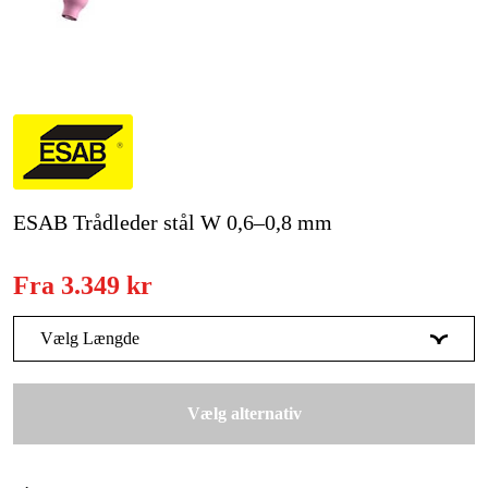
Kampagner
Varemærker
Artikler og vejledninger
Kontakt
ESAB Trådleder stål W 0,6–0,8 mm
Ofte stillede spørgsmål
Fra
3.349 kr
Vælg Længde
4 m
Udsolgt
2.849 kr
Vælg alternativ
8 m
3.349 kr