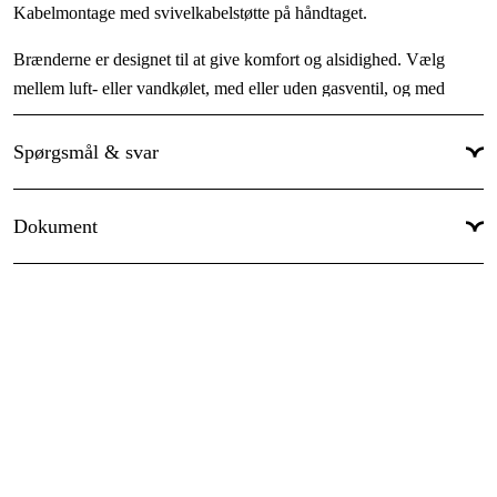
Gasventil (V)
:
Nej
Kabelmontage med svivelkabelstøtte på håndtaget.
Fjernstyret (R)
:
Nej
Brænderne er designet til at give komfort og alsidighed. Vælg
mellem luft- eller vandkølet, med eller uden gasventil, og med
valgfri fleksibel hals afhængigt af, hvad der passer til din
anvendelse.
Spørgsmål & svar
Dokument
Faktaark