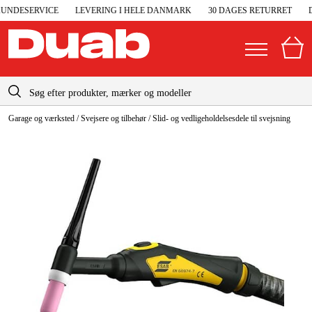
NDESERVICE
LEVERING I HELE DANMARK
30 DAGES RETURRET
D
info-dk@duab.eu
Garage og værksted
/
Svejsere og tilbehør
/
Slid- og vedligeholdelsesdele til svejsning
|
Privat
Firma
Danmark
Sverige
Elgeneratorer og nødstrøm
Suomi
Trykluft
Norge
Højtryksrensere
Deutschland
Maskiner og værktøj
Garage og værksted
Maskintilbehør og forbrug