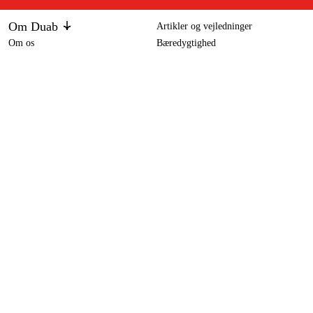
Om Duab
Artikler og vejledninger
Om os
Bæredygtighed
Varemærker
Kundeservice
Om dit køb
Kontakt
Købsbetingelser
Returer og ombytning
Levering
Ofte stillede spørgsmål
Betaling
Returseddel (PDF)
Download købsbetingelser (PDF)
Fortryd køb
Tilgængelighed
Kontakt og information
Kontakt os
info-dk@duab.eu
Södra vägen 3
SE-383 34 Mönsterås, Sverige
Privatliv
Privatlivspolitik