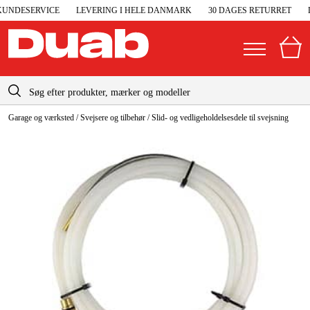
UNDESERVICE
LEVERING I HELE DANMARK
30 DAGES RETURRET
D
info-dk@duab.eu
Garage og værksted
/
Svejsere og tilbehør
/
Slid- og vedligeholdelsesdele til svejsning
|
Privat
Firma
Danmark
Sverige
Elgeneratorer og nødstrøm
Suomi
Trykluft
Norge
Højtryksrensere
Deutschland
Maskiner og værktøj
Garage og værksted
Maskintilbehør og forbrug