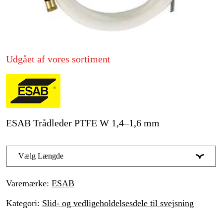
Kampagner
Varemærker
Udgået af vores sortiment
Artikler og vejledninger
Kontakt
Ofte stillede spørgsmål
ESAB Trådleder PTFE W 1,4–1,6 mm
Vælg Længde
3 m
Udsolgt
239 kr
Varemærke
:
ESAB
4.5 m
Udsolgt
349 kr
Kategori
:
Slid- og vedligeholdelsesdele til svejsning