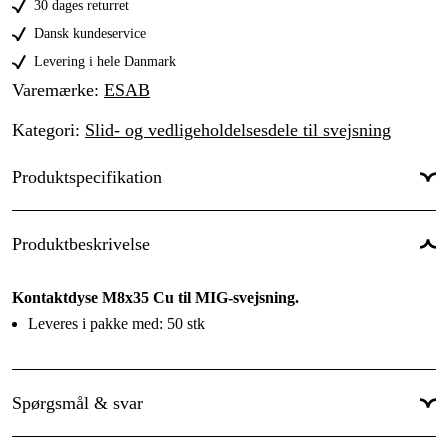
30 dages returret
1.6 mm
689 kr
Dansk kundeservice
Levering i hele Danmark
Varemærke
:
ESAB
Kategori
:
Slid- og vedligeholdelsesdele til svejsning
Produktspecifikation
Til svejsetype
:
MIG/MAG
Produktbeskrivelse
Tilslutningsgevind
:
M 8 udv.
Kontaktdyse M8x35 Cu til MIG-svejsning.
Total længde
:
35 mm
Leveres i pakke med: 50 stk
Pakkestørrelse
:
50 stk
Spørgsmål & svar