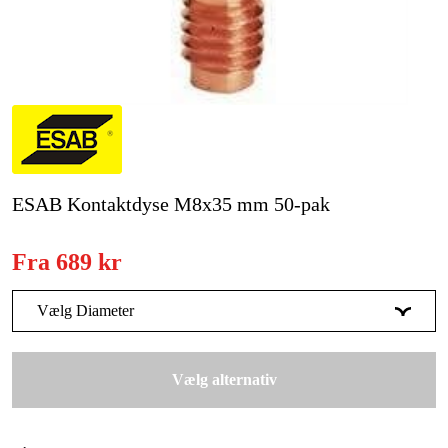
Kampagner
Varemærker
Artikler og vejledninger
Kontakt
ESAB Kontaktdyse M8x35 mm 50-pak
Ofte stillede spørgsmål
Fra
689 kr
Vælg Diameter
1 mm
689 kr
Vælg alternativ
1.2 mm
689 kr
1.4 mm
689 kr