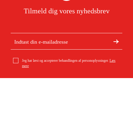
Tilmeld dig vores nyhedsbrev
Jeg har læst og accepterer behandlingen af personoplysninger.
Læs
mere
Om Duab
Artikler og vejledninger
Om os
Bæredygtighed
Varemærker
Kundeservice
Om dit køb
Kontakt
Købsbetingelser
Returer og ombytning
Levering