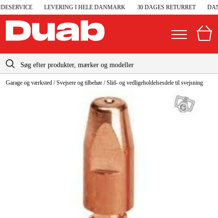
ESERVICE
LEVERING I HELE DANMARK
30 DAGES RETURRET
DANS
info-dk@duab.eu
Garage og værksted
/
Svejsere og tilbehør
/
Slid- og vedligeholdelsesdele til svejsning
|
Privat
Firma
Danmark
Sverige
Elgeneratorer og nødstrøm
Suomi
Trykluft
Norge
Højtryksrensere
Deutschland
Maskiner og værktøj
Garage og værksted
Maskintilbehør og forbrug