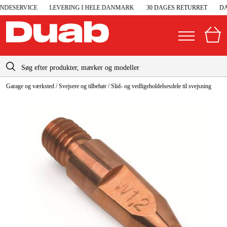
DESERVICE
LEVERING I HELE DANMARK
30 DAGES RETURRET
DAN
info-dk@duab.eu
Garage og værksted
/
Svejsere og tilbehør
/
Slid- og vedligeholdelsesdele til svejsning
|
Privat
Firma
Danmark
Sverige
Elgeneratorer og nødstrøm
Suomi
Trykluft
Norge
Højtryksrensere
Deutschland
Maskiner og værktøj
Garage og værksted
Maskintilbehør og forbrug