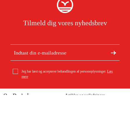
Tilmeld dig vores nyhedsbrev
Jeg har læst og accepterer behandlingen af personoplysninger.
Læs
mere
Om Duab
Artikler og vejledninger
Om os
Bæredygtighed
Varemærker
Kundeservice
Om dit køb