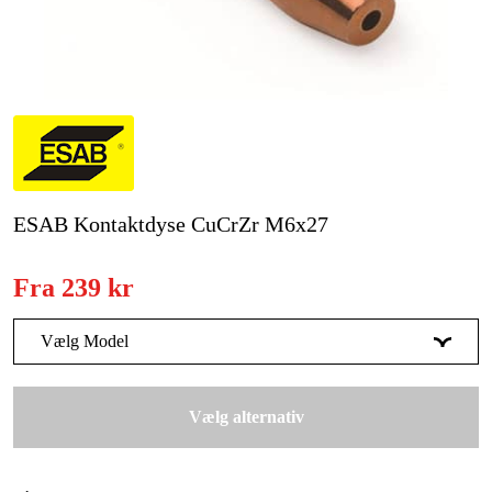
Kampagner
Varemærker
Artikler og vejledninger
Kontakt
ESAB Kontaktdyse CuCrZr M6x27
Ofte stillede spørgsmål
Fra
239 kr
Vælg Model
T = 0,6 mm | H = 0,8 mm | 10-pack
319 kr
Vælg alternativ
T = 0,8 mm | H = 0,88 mm | 10-pack
285 kr
T = 0,8 mm | H = 1,0 mm | 10-pack
278 kr