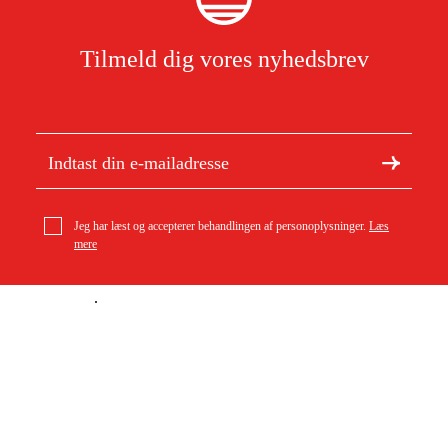
Tilmeld dig vores nyhedsbrev
Jeg har læst og accepterer behandlingen af personoplysninger.
Læs
mere
Om Duab
Artikler og vejledninger
Om os
Bæredygtighed
Varemærker
Kundeservice
Om dit køb
Kontakt
Købsbetingelser