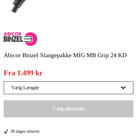
Kampagner
Varemærker
Artikler og vejledninger
Abicor Binzel Slangepakke MIG MB Grip 24 KD
Kontakt
Ofte stillede spørgsmål
Fra
1.499 kr
Vælg Længde
3 m
1.499 kr
Vælg alternativ
4 m
1.699 kr
30 dages returret