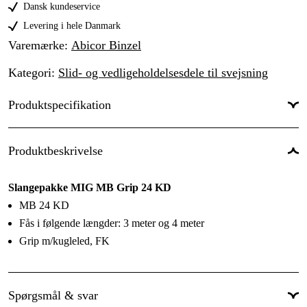
Dansk kundeservice
Levering i hele Danmark
Varemærke
:
Abicor Binzel
Kategori
:
Slid- og vedligeholdelsesdele til svejsning
Produktspecifikation
Til svejsetype
:
MIG/MAG
Produktbeskrivelse
Svejsestrøm, max
:
250 A
Slangepakke MIG MB Grip 24 KD
Kølesystem
:
Luftkyld
MB 24 KD
Tilslutningsstik
:
Euro
Fås i følgende længder: 3 meter og 4 meter
Grip m/kugleled, FK
Spørgsmål & svar