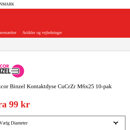
ANMARK
aremærker
Artikler og vejledninger
orer Og Nødstrøm
Trykluft
icor Binzel Kontaktdyse CuCrZr M6x25 10-pak
nsere
Maskiner Og Værktøj
ra
99 kr
rage Og Værksted
Vælg Diameter