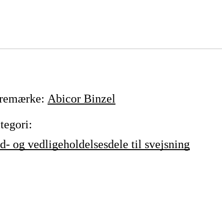
remærke
:
Abicor Binzel
tegori
:
id- og vedligeholdelsesdele til svejsning