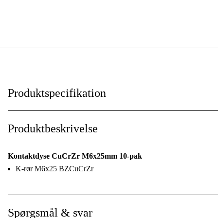
Produktspecifikation
Til svejsetype
:
Produktbeskrivelse
Tilslutningsgevind
:
Kontaktdyse CuCrZr M6x25mm 10-pak
Total længde
:
K-rør M6x25 BZCuCrZr
Pakkestørrelse
:
Spørgsmål & svar