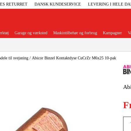
GES RETURRET
DANSK KUNDESERVICE
LEVERING I HELE D
rktøj
Garage og værksted
Maskintilbehør og forbrug
Kampagner
V
Populære kategorier
dele til svejsning
/
Abicor Binzel Kontaktdyse CuCrZr M6x25 10-pak
Elgenerat
Ab
Højtryksre
F
Ga