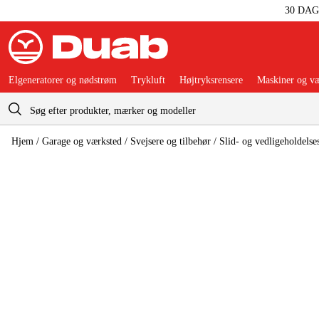
30 DA
Elgeneratorer og nødstrøm
Trykluft
Højtryksrensere
Maskiner og væ
Indkøbskurv
Hjem
/
Garage og værksted
/
Svejsere og tilbehør
/
Slid- og vedligeholdelses