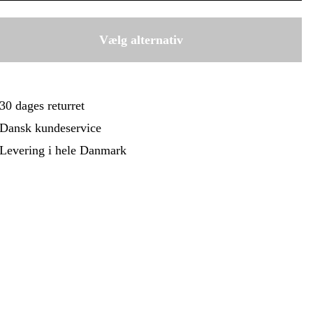
ehør Og Forbrug
Kampagner
0.8 mm
119 kr
1 mm
Vælg alternativ
99 kr
30 dages returret
Dansk kundeservice
Levering i hele Danmark