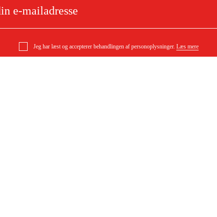
Jeg har læst og accepterer behandlingen af personoplysninger.
Læs mere
jser EY-S170HEM Honda
e
Om dit køb
Købsbetingelser
ytning
Levering
ørgsmål
Betaling
DF)
Download købsbetingelser (PDF)
Tilgængelighed