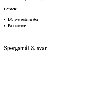
Tankvolumen
:
Fordele
Drivkilde
:
DC svejsegenerator
Fast ramme
Dimensioner BxLxH
:
Vægt
:
Spørgsmål & svar
Max effekt
:
Anvendelsesområde
:
Anvendelsesniveau
:
Vis mere