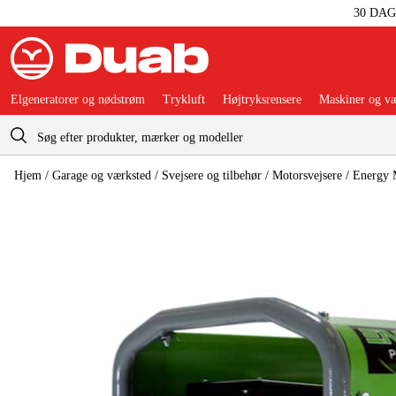
30 DA
Elgeneratorer og nødstrøm
Trykluft
Højtryksrensere
Maskiner og væ
Indkøbskurv
Hjem
/
Garage og værksted
/
Svejsere og tilbehør
/
Motorsvejsere
/
Energy 