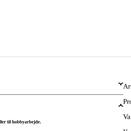
Ar
Pr
Ja
3 kVA
Va
ller til hobbyarbejde.
Ja