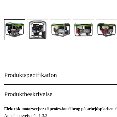
Produktspecifikation
EU Stage V
:
Produktbeskrivelse
Max Effekt kVA
:
Elektrisk motorsvejser til professionel brug på arbejdspladsen e
El-start
:
Anbefalet svejsetråd 1-3,2