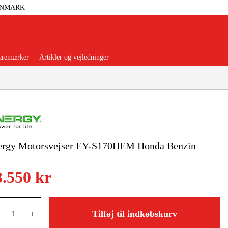
ANMARK
aremærker
Artikler og vejledninger
ergy Motorsvejser EY-S170HEM Honda Benzin
orer Og Nødstrøm
Trykluft
3.550 kr
nsere
Maskiner Og Værktøj
rage Og Værksted
+
Tilføj til indkøbskurv