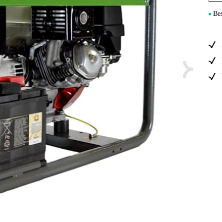
Maskintilb
Bes