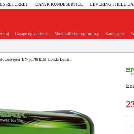
GES RETURRET
DANSK KUNDESERVICE
LEVERING I HELE D
rktøj
Garage og værksted
Maskintilbehør og forbrug
Kampagner
V
Populære kategorier
Motorsvejser EY-S170HEM Honda Benzin
En
Elgenerat
2
Højtryksre
Ga
×