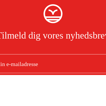
Tilmeld dig vores nyhedsbre
Jeg har læst og accepterer behandlingen af personoplysninger.
Læs mere
e
Om dit køb