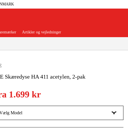
ANMARK
aremærker
Artikler og vejledninger
E
 Skæredyse HA 411 acetylen, 2-pak
orer Og Nødstrøm
Trykluft
ra
1.699 kr
nsere
Maskiner Og Værktøj
rage Og Værksted
Vælg Model
WH463 | 2500 l/h
1.699 kr