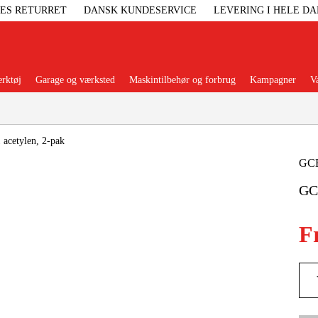
GES RETURRET
DANSK KUNDESERVICE
LEVERING I HELE D
rktøj
Garage og værksted
Maskintilbehør og forbrug
Kampagner
V
Populære kategorier
acetylen, 2-pak
GC
GCE
Elgenerat
F
Højtryksre
Ga