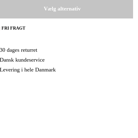
ehør Og Forbrug
Kampagner
WH463 | 5000 l/h
Vælg alternativ
2.599 kr
FRI FRAGT
30 dages returret
Dansk kundeservice
Levering i hele Danmark