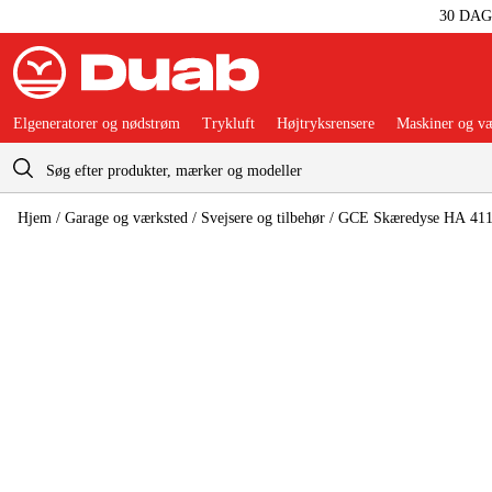
30 DA
Elgeneratorer og nødstrøm
Trykluft
Højtryksrensere
Maskiner og væ
Indkøbskurv
Hjem
/
Garage og værksted
/
Svejsere og tilbehør
/
GCE Skæredyse HA 411 