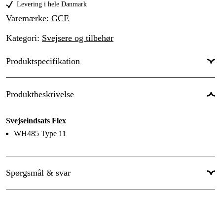
WH485 | 800 l/h | 6-9 mm
Levering i hele Danmark
559 kr
Varemærke
:
GCE
Kategori
:
Svejsere og tilbehør
Produktspecifikation
Produktbeskrivelse
Svejseindsats Flex
WH485 Type 11
Spørgsmål & svar