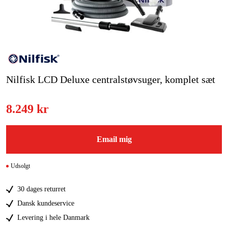
Kampagner
Varemærker
Artikler og vejledninger
Nilfisk LCD Deluxe centralstøvsuger, komplet sæt
Kontakt
8.249 kr
Ofte stillede spørgsmål
Email mig
Udsolgt
30 dages returret
Dansk kundeservice
Levering i hele Danmark