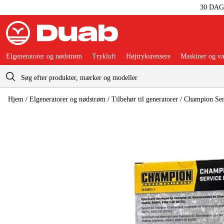
30 DA
Elgeneratorer og nødstrøm
Trykluft
Højtryksrensere
Maskiner og væ
Indkøbskurv
Hjem
/
Elgeneratorer og nødstrøm
/
Tilbehør til generatorer
/
Champion Serv