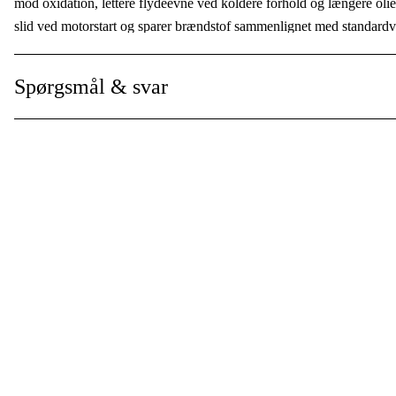
mod oxidation, lettere flydeevne ved koldere forhold og længere olie
slid ved motorstart og sparer brændstof sammenlignet med standardv
Vi anbefaler derfor stærkt, at I bruger vores originalolie.
Spørgsmål & svar
Servicekittet indeholder
:
PowerX Olie
Tændrør
Gnistbeskytter
Luftfilter
Instruktioner