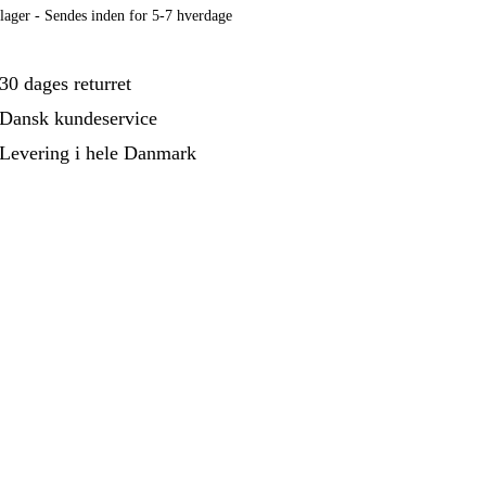
ehør Og Forbrug
Kampagner
lager - Sendes inden for 5-7 hverdage
30 dages returret
Dansk kundeservice
Levering i hele Danmark