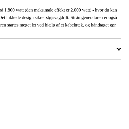
Inverter
på 1.800 watt (den maksimale effekt er 2.000 watt) - hvor du kan
. Det lukkede design sikrer støjsvagdrift. Strømgeneratoren er også
2x230V, 1x9V/2,1A USB DC
ren startes meget let ved hjælp af et kabeltræk, og håndtaget gør
IP23
Overbelastningsbeskyttelse, Olievagt
Benzin 4-takt