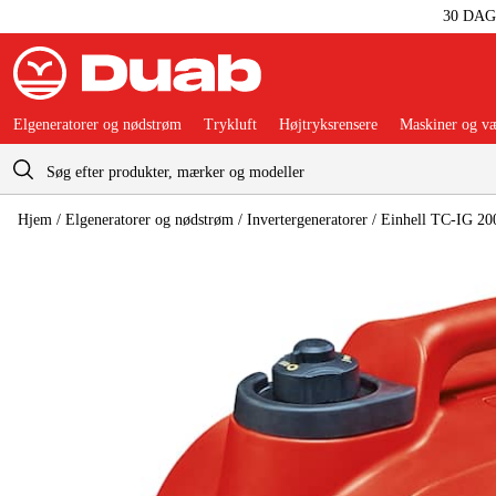
30 DA
Elgeneratorer og nødstrøm
Trykluft
Højtryksrensere
Maskiner og væ
Indkøbskurv
Hjem
/
Elgeneratorer og nødstrøm
/
Invertergeneratorer
/
Einhell TC-IG 200