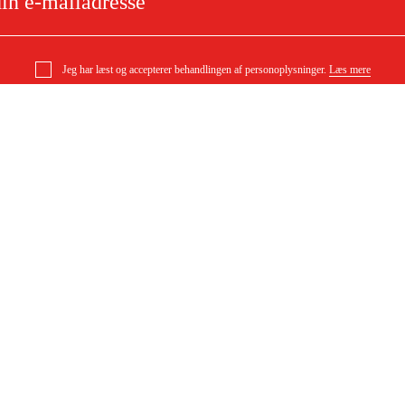
Jeg har læst og accepterer behandlingen af personoplysninger.
Læs mere
0 generator benzin
e
Om dit køb
Købsbetingelser
ytning
Levering
ørgsmål
Betaling
DF)
Download købsbetingelser (PDF)
Tilgængelighed