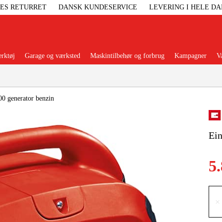
GES RETURRET
DANSK KUNDESERVICE
LEVERING I HELE D
rktøj
Garage og værksted
Maskintilbehør og forbrug
Kampagner
V
Populære kategorier
0 generator benzin
Ein
Elgenerat
5
Højtryksre
Ga
×