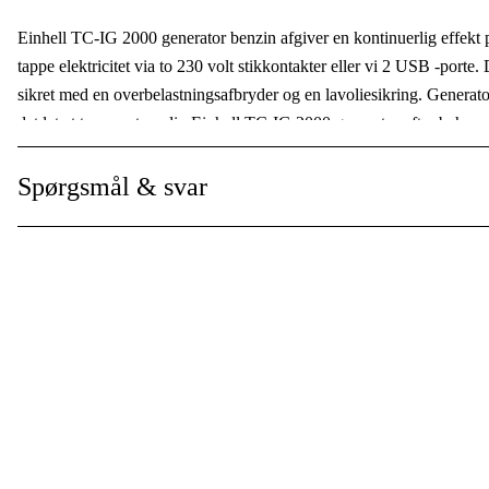
Type spændingsregulator
:
Einhell TC-IG 2000 generator benzin afgiver en kontinuerlig effekt 
Stikkontakt
tappe elektricitet via to 230 volt stikkontakter eller vi 2 USB -porte
:
sikret med en overbelastningsafbryder og en lavoliesikring. Generato
Beskyttelsesklasse
:
det let at transportere din Einhell TC-IG 2000 generator efter behov.
Funktioner
:
Mål (LxBxH): 600 x 377 x 515 mm
Spørgsmål & svar
Drivkilde
:
Holdbar effekt (S1) ved 230 V: 1800 W
Maks. effekt, tid (230 V): 2000 W | 5 min
Vis mere
Nominel strøm ved 230 V: 7,8 A
Stik: 2 x 230V
Stik: 2 x USB
Motorhastighed: 4.500 omdr./min
Driftstid med 2/3 belastning: 5,3 timer.