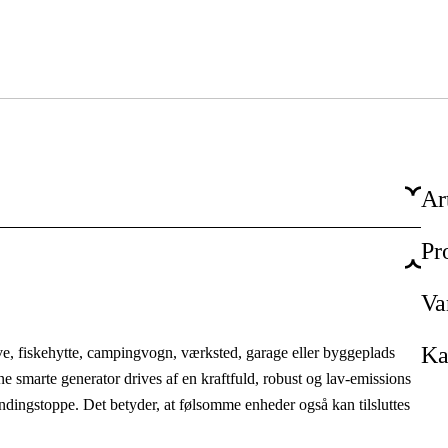
Ar
Pr
2 kW
2.4 kW
Va
2000 W
Ka
e, fiskehytte, campingvogn, værksted, garage eller byggeplads
e smarte generator drives af en kraftfuld, robust og lav-emissions
1-faset
ndingstoppe. Det betyder, at følsomme enheder også kan tilsluttes
230 V