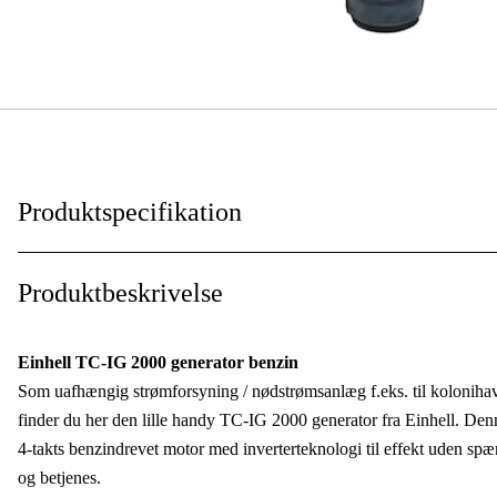
Produktspecifikation
Effekt (P), forts.
:
Produktbeskrivelse
Effekt (P), max
:
Einhell TC-IG 2000 generator benzin
Kontinuerlig effekt
:
Som uafhængig strømforsyning / nødstrømsanlæg f.eks. til kolonihav
finder du her den lille handy TC-IG 2000 generator fra Einhell. Denn
Faser
:
4-takts benzindrevet motor med inverterteknologi til effekt uden spæ
Driftsspænding
:
og betjenes.