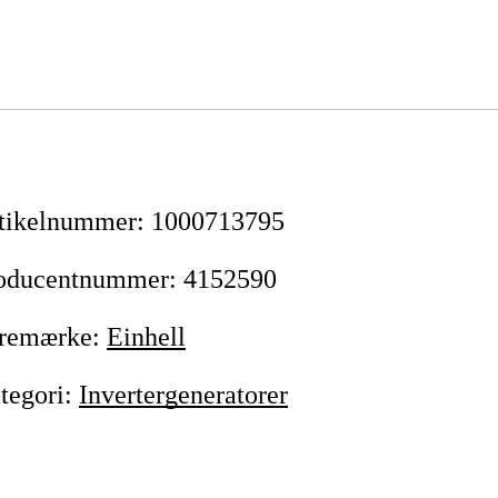
tikelnummer
:
1000713795
oducentnummer
:
4152590
remærke
:
Einhell
tegori
:
Invertergeneratorer