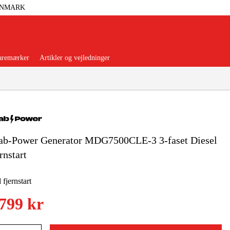
ANMARK
aremærker
Artikler og vejledninger
ab-Power Generator MDG7500CLE-3 3-faset Diesel
orer Og Nødstrøm
Trykluft
rnstart
nsere
Maskiner Og Værktøj
fjernstart
.799 kr
rage Og Værksted