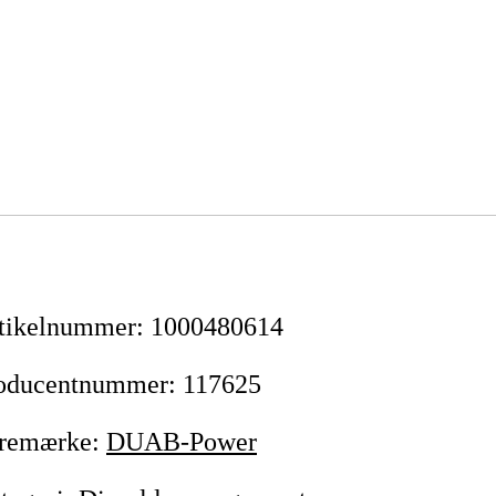
tikelnummer
:
1000480614
oducentnummer
:
117625
remærke
:
DUAB-Power