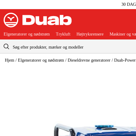
30 DA
Elgeneratorer og nødstrøm
Trykluft
Højtryksrensere
Maskiner og væ
Indkøbskurv
Hjem
/
Elgeneratorer og nødstrøm
/
Dieseldrevne generatorer
/
Duab-Power 