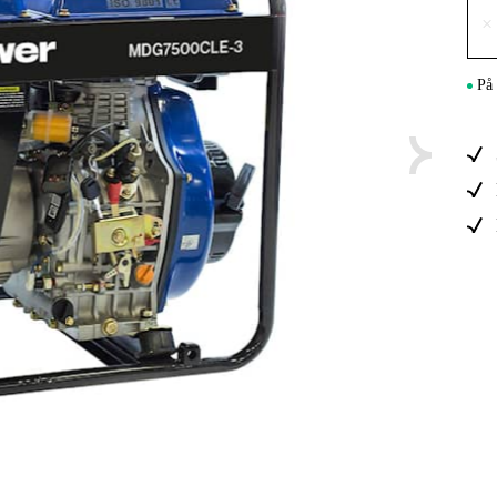
Maskintilb
×
På 