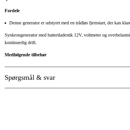
Effekt (S), kont.
:
Fordele
Effekt (S), Max
:
Denne generator er udstyret med en trådløs fjernstart, der kan klar
Faser
:
Synkrongenerator med batteriladestik 12V, voltmeter og overbelastn
kontinuerlig drift.
Driftsspænding
:
Medfølgende tilbehør
Type spændingsregulator
:
Leveres med startbatteri.
Stikkontakt
:
Spørgsmål & svar
Beskyttelsesklasse
:
Tekniske data
Vis mere
Generator
Spænding
Effekt, kontinuerlig (3-faset)