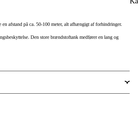
Ka
6 kVA
7 kVA
e en afstand på ca. 50-100 meter, alt afhængigt af forhindringer.
3-faset
ingsbeskyttelse. Den store brændstoftank medfører en lang og
400 V
AVR
1x400V, 1x230V, 1x12V/8,3A DC
IP23
230V/400V 3-faset
6,0 kVA
12V/8,3A