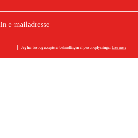
Jeg har læst og accepterer behandlingen af personoplysninger.
Læs mere
rator MDG7500CLE-3 3-
e
Om dit køb
tart
Købsbetingelser
ytning
Levering
ørgsmål
Betaling
DF)
Download købsbetingelser (PDF)
Tilgængelighed