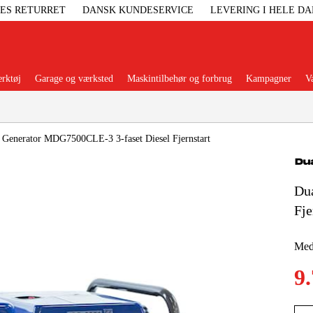
GES RETURRET
DANSK KUNDESERVICE
LEVERING I HELE D
rktøj
Garage og værksted
Maskintilbehør og forbrug
Kampagner
V
Populære kategorier
Generator MDG7500CLE-3 3-faset Diesel Fjernstart
Du
Elgenerat
Fje
Højtryksre
Med 
9
Ga