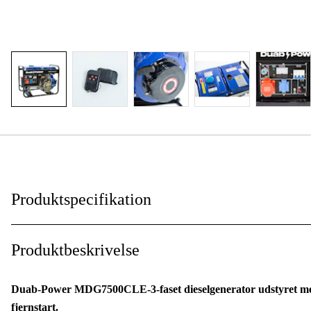
Produktspecifikation
EU Stage V
:
Produktbeskrivelse
Effekt (P), forts.
:
Duab-Power MDG7500CLE-3-faset dieselgenerator udstyret med d
Effekt (P), max
:
fjernstart.