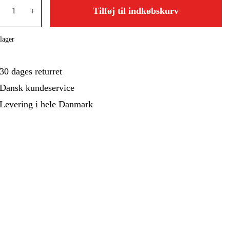
ehør Og Forbrug
Kampagner
+
Tilføj til indkøbskurv
lager
30 dages returret
Dansk kundeservice
Levering i hele Danmark