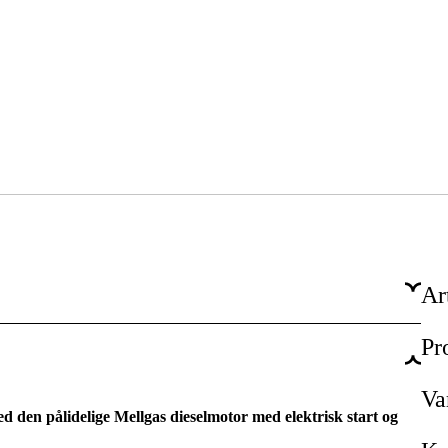
Ar
Pr
Nej
4.8 kW
Va
en pålidelige Mellgas dieselmotor med elektrisk start og
5.6 kW