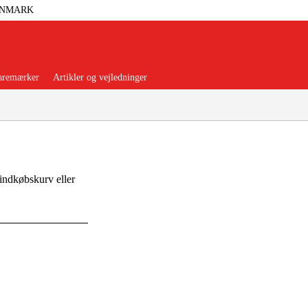
ANMARK
aremærker
Artikler og vejledninger
 indkøbskurv eller
orer Og Nødstrøm
Trykluft
nsere
Maskiner Og Værktøj
rage Og Værksted