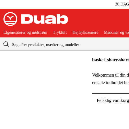
30 DA
Elgeneratorer og nødstrøm
Trykluft
Højtryksrensere
Maskiner og væ
Indkøbskurv
basket_share.shar
Velkommen til din de
erstatte indholdet he
Felaktig varukorg