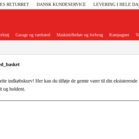
GES RETURRET
DANSK KUNDESERVICE
LEVERING I HELE D
rktøj
Garage og værksted
Maskintilbehør og forbrug
Kampagner
V
Populære kategorier
ed_basket
lte indkøbskurv! Her kan du tilføje de gemte varer til din eksisterende
lt og holdent.
Elgenerat
Højtryksre
Ga